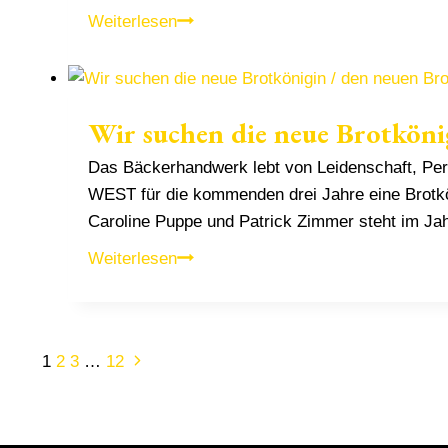
Großer
Weiterlesen
Stutenkerl
2026
für
Wir suchen die neue Brotköni
Bundeskanzler
Friedrich
Das Bäckerhandwerk lebt von Leidenschaft, Per
Merz
WEST für die kommenden drei Jahre eine Brotkön
Caroline Puppe und Patrick Zimmer steht im Ja
Wir
Weiterlesen
suchen
die
neue
Seitennavigation
Nächste
1
2
3
…
12
Brotkönigin
Seite
/
den
neuen