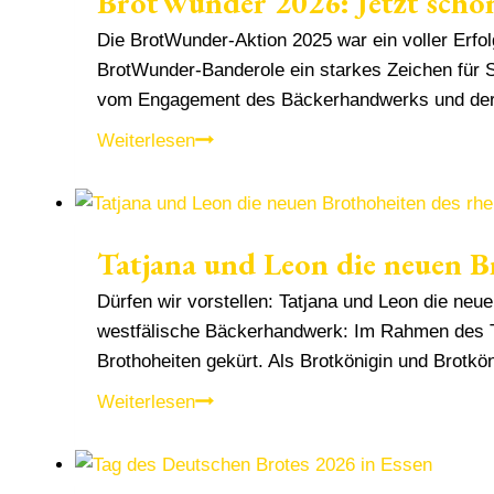
BrotWunder 2026: Jetzt sch
Die BrotWunder-Aktion 2025 war ein voller Erfo
BrotWunder-Banderole ein starkes Zeichen für
vom Engagement des Bäckerhandwerks und der 
BrotWunder
Weiterlesen
2026:
Jetzt
schon
Tatjana und Leon die neuen B
anmelden
und
Dürfen wir vorstellen: Tatjana und Leon die ne
gemeinsam
westfälische Bäckerhandwerk: Im Rahmen des Ta
noch
Brothoheiten gekürt. Als Brotkönigin und Brot
mehr
Tatjana
Weiterlesen
bewegen
und
Leon
die