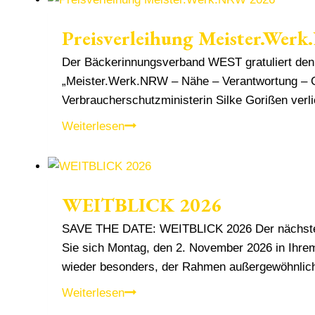
Brotes
Preisverleihung Meister.Wer
2026
in
Der Bäckerinnungsverband WEST gratuliert den 
Essen
„Meister.Werk.NRW – Nähe – Verantwortung – Qu
Verbraucherschutzministerin Silke Gorißen verl
Preisverleihung
Weiterlesen
Meister.Werk.NRW
2026
WEITBLICK 2026
SAVE THE DATE: WEITBLICK 2026 Der nächste WEI
Sie sich Montag, den 2. November 2026 in Ihrem 
wieder besonders, der Rahmen außergewöhnli
WEITBLICK
Weiterlesen
2026