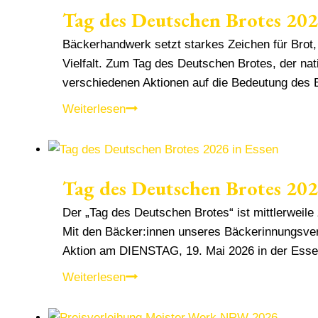
Tag des Deutschen Brotes 202
neuen
Brothoheiten
Bäckerhandwerk setzt starkes Zeichen für Brot,
des
Vielfalt. Zum Tag des Deutschen Brotes, der na
rheinisch-
verschiedenen Aktionen auf die Bedeutung de
westfälischen
Tag
Weiterlesen
Bäckerhandwerks
des
Deutschen
Brotes
Tag des Deutschen Brotes 202
2026
in
Der „Tag des Deutschen Brotes“ ist mittlerweil
Essen
Mit den Bäcker:innen unseres Bäckerinnungsver
Aktion am DIENSTAG, 19. Mai 2026 in der Esse
Tag
Weiterlesen
des
Deutschen