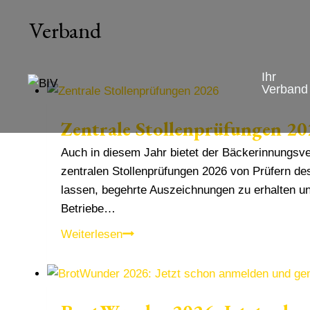
Zum
Verband
Inhalt
springen
Ihr
Verband
Zentrale Stollenprüfungen 20
Auch in diesem Jahr bietet der Bäckerinnungs
zentralen Stollenprüfungen 2026 von Prüfern des
lassen, begehrte Auszeichnungen zu erhalten u
Betriebe…
Zentrale
Weiterlesen
Stollenprüfungen
2026