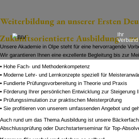
Weiterbildung an unserer Ersten D
Ihr
Zukunftsorientierte Ausbildung – uns
Verband
Unsere Akademie in Olpe steht für eine hervorragende Vorbe
Wir garantieren Ihnen eine exzellente Begleitung bis zur Me
•
Hohe Fach- und Methodenkompetenz
•
Moderne Lehr- und Lernkonzepte speziell für Meisteranwär
•
Fundierte Prüfungsvorbereitung in Theorie und Praxis
•
Förderung Ihrer persönlichen Entwicklung zur Steigerung I
•
Prüfungssimulation zur praktischen Meisterprüfung
•
Sie profitieren von unserem umfassenden Angebot und gehe
Auch rund um das Thema Ausbildung ist unsere Bäckerfachsc
Abschlussprüfung oder Durchstarterseminar für Top-Absolve