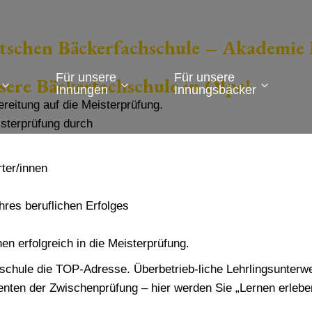
eutschen Bäckerfachschule – Akadem
Für unsere
Für unsere
ere Bäckerfachschule in Olpe!
Innungen
Innungsbäcker
reitung auf die Meisterprüfung.
isterprüfung durch
ter/innen
hres beruflichen Erfolges
n erfolgreich in die Meisterprüfung.
hule die TOP-Adresse. Überbetrieb-liche Lehrlingsunterwei
nten der Zwischenprüfung – hier werden Sie „Lernen erlebe