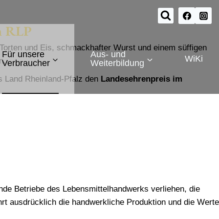
in RLP
Torten und Eis, schmackhafter Wurst und einem süffigen
Für unsere
Aus- und
WiKi
n.
Verbraucher
Weiterbildung
s Land Rheinland-Pfalz den
Landesehrenpreis im
de Betriebe des Lebensmittelhandwerks verliehen, die
ehrt ausdrücklich die handwerkliche Produktion und die Werte