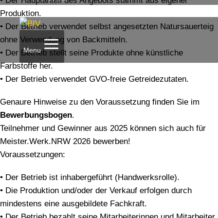
• Der Hauptanteil des Angebots stammt aus eigener
Produktion.
• Der Betrieb verwendet selbst angesetzten Natursauerteig
ohne Verwendung von Backmitteln.
Menu
• Der Betrieb stellt seine Produkte ohne künstliche
Farbstoffe her.
• Der Betrieb verwendet GVO-freie Getreidezutaten.
Genaure Hinweise zu den Voraussetzung finden Sie im
Bewerbungsbogen
.
Teilnehmer und Gewinner aus 2025 können sich auch für
Meister.Werk.NRW 2026 bewerben!
Voraussetzungen:
• Der Betrieb ist inhabergeführt (Handwerksrolle).
• Die Produktion und/oder der Verkauf erfolgen durch
mindestens eine ausgebildete Fachkraft.
• Der Betrieb bezahlt seine Mitarbeiterinnen und Mitarbeiter