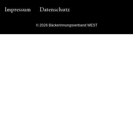
Impressum
Datenschutz
© 2026 Bäckerinnungsverband WEST
Facebook
Instagram
Ihr
Verband
Untermenü
umschalten
Allgemeines
Innungen
Ansprechpartner
Beratungsstellen
Vorstand
Ausschüsse
Modernisierung Bäckerfachschule
Für unsere
Innungen
Untermenü
umschalten
Brotkönigin und Brotkönig