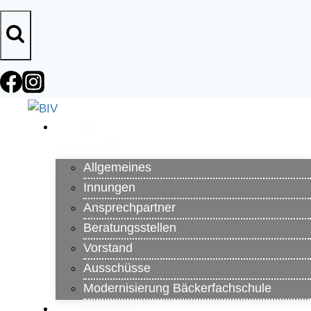
Zum
Inhalt
springen
Ihr
Verband
Allgemeines
Innungen
Ansprechpartner
Beratungsstellen
Vorstand
Ausschüsse
Modernisierung Bäckerfachschule
Für unsere