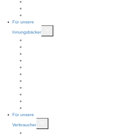
Brotkönigin und Brotkönig
Rent a referent
Mitgliederbereich
Für unsere
Untermenü
Innungsbäcker
umschalten
Beratungen
Serviceleistungen
Meister.Werk.NRW
Landesehrenpreis RLP
Tag des Deutschen Brotes
Stollenprüfung
Seminare
Fachbücher und Berichtshefte
Brotkönigin und Brotkönig
Mitglied werden
Mitgliederbereich
Für unsere
Untermenü
Verbraucher
umschalten
Bäckerfinder