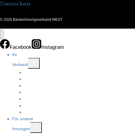
Datenschutz
© 2026 Bäckerinnungsverband WEST
Facebook
Instagram
Ihr
Untermenü
Verband
umschalten
Allgemeines
Innungen
Ansprechpartner
Beratungsstellen
Vorstand
Ausschüsse
Modernisierung Bäckerfachschule
Für unsere
Untermenü
Innungen
umschalten