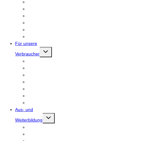
Stollenprüfung
Seminare
Fachbücher und Berichtshefte
Brotkönigin und Brotkönig
Mitglied werden
Mitgliederbereich
Für unsere
Untermenü
Verbraucher
umschalten
Bäckerfinder
Stellenfinder
Meister.Werk.NRW
Landesehrenpreis RLP
Auszeichung Großer Stutenkerl
Stollenprüfung
Deutsche Innungsbäcker
Aus- und
Untermenü
Weiterbildung
umschalten
Ausbildung Bäcker:in
Ausbildung Fachverkäufer:in
Weiterbildung