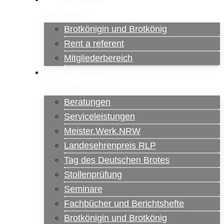
Innungen
Brotkönigin und Brotkönig
Rent a referent
Mitgliederbereich
Für unsere
Innungsbäcker
Beratungen
Serviceleistungen
Meister.Werk.NRW
Landesehrenpreis RLP
Tag des Deutschen Brotes
Stollenprüfung
Seminare
Fachbücher und Berichtshefte
Brotkönigin und Brotkönig