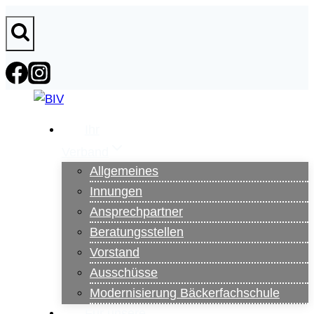
Zum
Inhalt
springen
Ihr
Verband
Allgemeines
Innungen
Ansprechpartner
Beratungsstellen
Vorstand
Ausschüsse
Modernisierung Bäckerfachschule
Für unsere