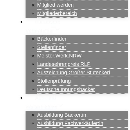
Mitglied werden
Mitgliederbereich
Für unsere
Verbraucher
Bäckerfinder
Stellenfinder
Meister.Werk.NRW
Landesehrenpreis RLP
Auszeichung Großer Stutenkerl
Stollenprüfung
Deutsche Innungsbäcker
Aus- und
Weiterbildung
Ausbildung Bäcker:in
Ausbildung Fachverkäufer:in