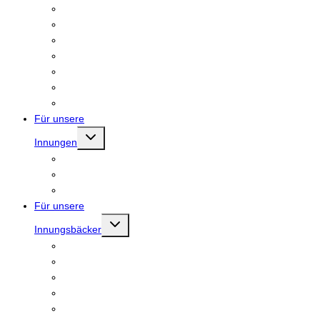
Allgemeines
Innungen
Ansprechpartner
Beratungsstellen
Vorstand
Ausschüsse
Modernisierung Bäckerfachschule
Für unsere
Untermenü
Innungen
umschalten
Brotkönigin und Brotkönig
Rent a referent
Mitgliederbereich
Für unsere
Untermenü
Innungsbäcker
umschalten
Beratungen
Serviceleistungen
Meister.Werk.NRW
Landesehrenpreis RLP
Tag des Deutschen Brotes