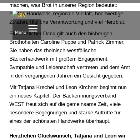
machen, was Brot in unserer Region bedeutet:
echtes Handwerk, regionale Vielfalt, hochwertige
Zutaten, tägliche Verantwortung und viel Herzblut.
Menu
Ein herzlicher Dank gilt auch den bisherigen
Brothoheiten Caroline Puppe und Patrick Zimmer.
Sie haben das rheinisch-westfälische
Bäckerhandwerk mit großem Engagement,
Sympathie und Leidenschaft vertreten und dem Amt
in den vergangenen Jahren ein Gesicht gegeben.
Mit Tatjana Krechel und Leon Kirchner beginnt nun
ein neues Kapitel. Der Bäckerinnungsverband
WEST freut sich auf die gemeinsame Zeit, viele
besondere Begegnungen und starke Auftritte für
eines der schönsten Handwerke überhaupt.
Herzlichen Glückwunsch, Tatjana und Leon wir