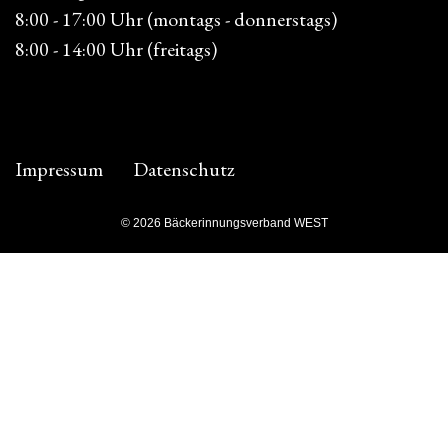
8:00 - 17:00 Uhr (montags - donnerstags)
8:00 - 14:00 Uhr (freitags)
Impressum
Datenschutz
© 2026 Bäckerinnungsverband WEST
Facebook
Instagram
Ihr
Verband
Untermenü
umschalten
Allgemeines
Innungen
Ansprechpartner
Beratungsstellen