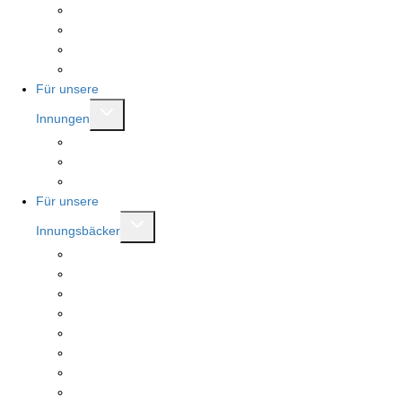
Beratungsstellen
Vorstand
Ausschüsse
Modernisierung Bäckerfachschule
Für unsere
Untermenü
Innungen
umschalten
Brotkönigin und Brotkönig
Rent a referent
Mitgliederbereich
Für unsere
Untermenü
Innungsbäcker
umschalten
Beratungen
Serviceleistungen
Meister.Werk.NRW
Landesehrenpreis RLP
Tag des Deutschen Brotes
Stollenprüfung
Seminare
Fachbücher und Berichtshefte