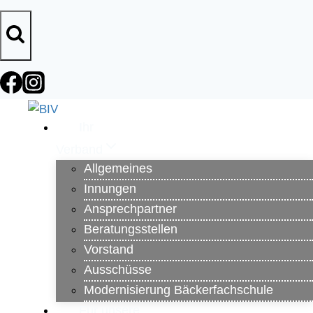
Zum
Inhalt
springen
Ihr
Verband
Allgemeines
Innungen
Ansprechpartner
Beratungsstellen
Vorstand
Ausschüsse
Modernisierung Bäckerfachschule
Für unsere