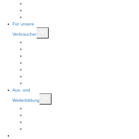
Brotkönigin und Brotkönig
Mitglied werden
Mitgliederbereich
Für unsere
Untermenü
Verbraucher
umschalten
Bäckerfinder
Stellenfinder
Meister.Werk.NRW
Landesehrenpreis RLP
Auszeichung Großer Stutenkerl
Stollenprüfung
Deutsche Innungsbäcker
Aus- und
Untermenü
Weiterbildung
umschalten
Ausbildung Bäcker:in
Ausbildung Fachverkäufer:in
Weiterbildung
Seminare
WiKi