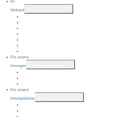
Ihr
Verband
Untermenü umschalten
Allgemeines
Innungen
Ansprechpartner
Beratungsstellen
Vorstand
Ausschüsse
Modernisierung Bäckerfachschule
Für unsere
Innungen
Untermenü umschalten
Brotkönigin und Brotkönig
Rent a referent
Mitgliederbereich
Für unsere
Innungsbäcker
Untermenü umschalten
Beratungen
Serviceleistungen
Meister.Werk.NRW