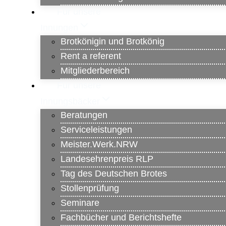
Für unsere
Innungen
Brotkönigin und Brotkönig
Rent a referent
Mitgliederbereich
Für unsere
Innungsbäcker
Beratungen
Serviceleistungen
Meister.Werk.NRW
Landesehrenpreis RLP
Tag des Deutschen Brotes
Stollenprüfung
Seminare
Fachbücher und Berichtshefte