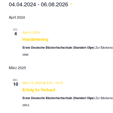
04.04.2024
 - 
06.08.2026
Datum
April 2024
wählen.
DO.
April 4, 2024
4
Handlettering
Erste Deutsche Bäckerfachschule (Standort Olpe)
Zur Bäckersc
299€
März 2025
MO.
März 10, 2025 @ 9:00
-
16:00
10
Erfolg im Verkauf
Erste Deutsche Bäckerfachschule (Standort Olpe)
Zur Bäckersc
299,€