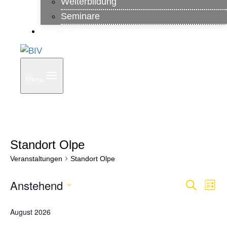
Weiterbildung
Seminare
WiKi
Menu
Standort Olpe
Veranstaltungen
Standort Olpe
Anstehend
Veranstaltungen
Ver
Veranst
Suche
Liste
Datum
Ans
Suche
August 2026
wählen.
Nav