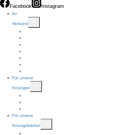
Facebook
Instagram
Ihr
Untermenü
Verband
umschalten
Allgemeines
Innungen
Ansprechpartner
Beratungsstellen
Vorstand
Ausschüsse
Modernisierung Bäckerfachschule
Für unsere
Untermenü
Innungen
umschalten
Brotkönigin und Brotkönig
Rent a referent
Mitgliederbereich
Für unsere
Untermenü
Innungsbäcker
umschalten
Beratungen