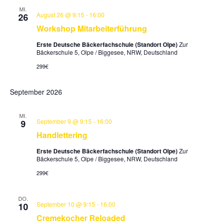
und
MI.
August 26 @ 9:15
-
16:00
26
Ansicht
Workshop Mitarbeiterführung
Navigat
Erste Deutsche Bäckerfachschule (Standort Olpe)
Zur
Bäckerschule 5, Olpe / Biggesee, NRW, Deutschland
299€
September 2026
MI.
September 9 @ 9:15
-
16:00
9
Handlettering
Erste Deutsche Bäckerfachschule (Standort Olpe)
Zur
Bäckerschule 5, Olpe / Biggesee, NRW, Deutschland
299€
DO.
September 10 @ 9:15
-
16:00
10
Cremekocher Reloaded