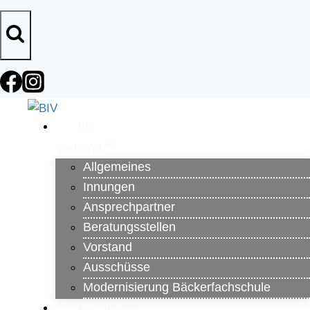
Zum
Inhalt
springen
Ihr
Verband
Allgemeines
Innungen
Ansprechpartner
Beratungsstellen
Vorstand
Ausschüsse
Modernisierung Bäckerfachschule
Für unsere