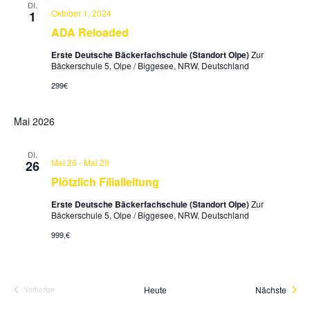
DI.
Oktober 1, 2024
1
ADA Reloaded
Erste Deutsche Bäckerfachschule (Standort Olpe)
Zur
Bäckerschule 5, Olpe / Biggesee, NRW, Deutschland
299€
Mai 2026
DI.
Mai 26
-
Mai 29
26
Plötzlich Filialleitung
Erste Deutsche Bäckerfachschule (Standort Olpe)
Zur
Bäckerschule 5, Olpe / Biggesee, NRW, Deutschland
999,€
Veran
Heute
Nächste
Vorherige
Veranstaltungen