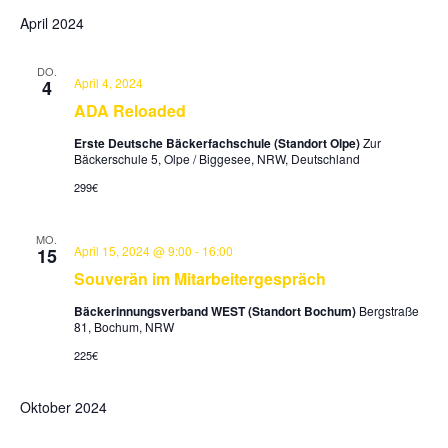
Ans
Suche
April 2024
wählen.
Nav
und
DO.
April 4, 2024
4
Ansicht
ADA Reloaded
Navigat
Erste Deutsche Bäckerfachschule (Standort Olpe)
Zur
Bäckerschule 5, Olpe / Biggesee, NRW, Deutschland
299€
MO.
April 15, 2024 @ 9:00
-
16:00
15
Souverän im Mitarbeitergespräch
Bäckerinnungsverband WEST (Standort Bochum)
Bergstraße
81, Bochum, NRW
225€
Oktober 2024