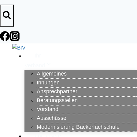
Zum
Inhalt
springen
Ihr
Verband
Allgemeines
Innungen
Ansprechpartner
Beratungsstellen
Vorstand
Ausschüsse
Modernisierung Bäckerfachschule
Für unsere