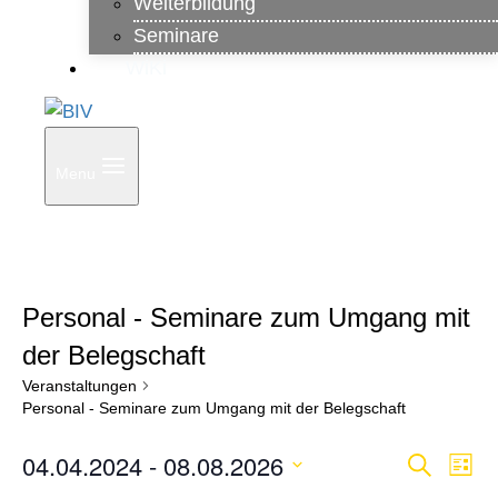
Weiterbildung
Seminare
WiKi
Menu
Personal - Seminare zum Umgang mit
der Belegschaft
Veranstaltungen
Personal - Seminare zum Umgang mit der Belegschaft
04.04.2024
 - 
08.08.2026
Veranstaltungen
Ver
Veranst
Suche
Liste
Datum