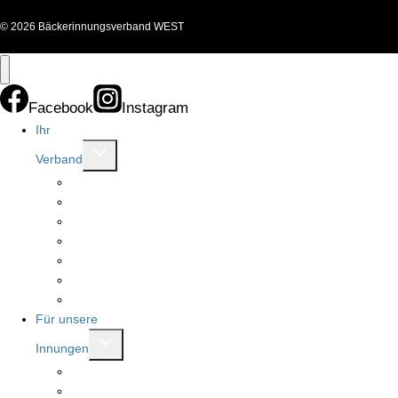
© 2026 Bäckerinnungsverband WEST
Facebook
Instagram
Ihr
Untermenü
Verband
umschalten
Allgemeines
Innungen
Ansprechpartner
Beratungsstellen
Vorstand
Ausschüsse
Modernisierung Bäckerfachschule
Für unsere
Untermenü
Innungen
umschalten
Brotkönigin und Brotkönig
Rent a referent