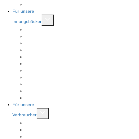
Mitgliederbereich
Für unsere
Untermenü
Innungsbäcker
umschalten
Beratungen
Serviceleistungen
Meister.Werk.NRW
Landesehrenpreis RLP
Tag des Deutschen Brotes
Stollenprüfung
Seminare
Fachbücher und Berichtshefte
Brotkönigin und Brotkönig
Mitglied werden
Mitgliederbereich
Für unsere
Untermenü
Verbraucher
umschalten
Bäckerfinder
Stellenfinder
Meister.Werk.NRW