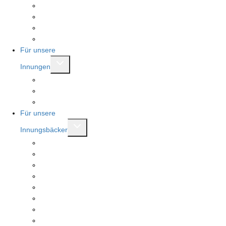
Beratungsstellen
Vorstand
Ausschüsse
Modernisierung Bäckerfachschule
Für unsere
Untermenü
Innungen
umschalten
Brotkönigin und Brotkönig
Rent a referent
Mitgliederbereich
Für unsere
Untermenü
Innungsbäcker
umschalten
Beratungen
Serviceleistungen
Meister.Werk.NRW
Landesehrenpreis RLP
Tag des Deutschen Brotes
Stollenprüfung
Seminare
Fachbücher und Berichtshefte