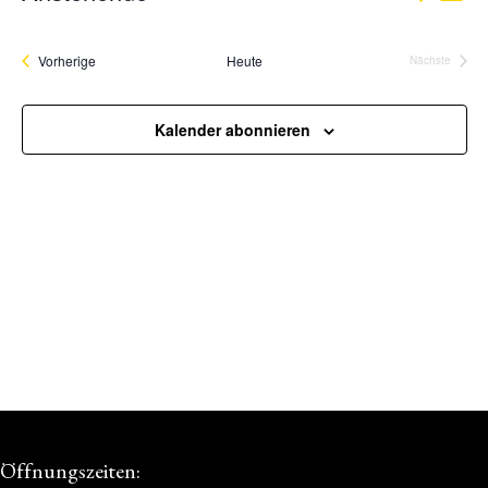
Datum
Ans
Suche
wählen.
Veranstaltungen
Vorherige
Heute
Nächste
Nav
Veranstalt
und
Ansicht
Kalender abonnieren
Navigat
Öffnungszeiten: