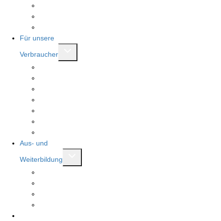
Brotkönigin und Brotkönig
Mitglied werden
Mitgliederbereich
Für unsere
Untermenü
Verbraucher
umschalten
Bäckerfinder
Stellenfinder
Meister.Werk.NRW
Landesehrenpreis RLP
Auszeichung Großer Stutenkerl
Stollenprüfung
Deutsche Innungsbäcker
Aus- und
Untermenü
Weiterbildung
umschalten
Ausbildung Bäcker:in
Ausbildung Fachverkäufer:in
Weiterbildung
Seminare
WiKi