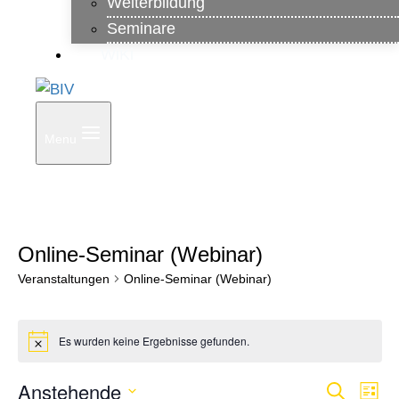
Weiterbildung
Seminare
WiKi
Menu
Online-Seminar (Webinar)
Veranstaltungen
Online-Seminar (Webinar)
Veranstaltungen
Es wurden keine Ergebnisse gefunden.
Hinweis
Anstehende
Ver
Veranst
Suche
Liste