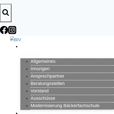
Zum
Inhalt
springen
Ihr
Verband
Allgemeines
Innungen
Ansprechpartner
Beratungsstellen
Vorstand
Ausschüsse
Modernisierung Bäckerfachschule
Für unsere